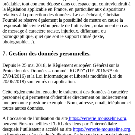
préalable, tout contenu déposé dans cet espace qui contreviendrait à
la législation applicable en France, en particulier aux dispositions
relatives à la protection des données. Le cas échéant, Christian
Fournié se réserve également la possibilité de mettre en cause la
responsabilité civile et/ou pénale de l’utilisateur, notamment en cas
de message à caractère raciste, injurieux, diffamant, ou
pornographique, quel que soit le support utilisé (texte,
photographie…).
7. Gestion des données personnelles.
Depuis le 25 mai 2018, le Règlement européen Général sur la
Protection des Données –
nommé
“RGPD” (UE 2016/679 du
27/04/2016) et la Loi Informatique et Libertés modifiée (Loi du
20/06/2018) sont entrés en application.
Cette
réglementation encadre
le traitement des données à caractère
personnel qui permettent d’identifier directement ou indirectement
une personne physique
exemple : Nom, adresse, email, téléphone et
toutes autres données.
A l’occasion de l’utilisation du site
https://verrerie-mousseline.org,
peuvent êtres recueillies : l’URL des liens par l’intermédiaire
desquels l’utilisateur a accédé au site
https://verrerie-mousseline.org
,
le fournisseur d’accès de l’utilisateur, l’adresse de protocole Internet