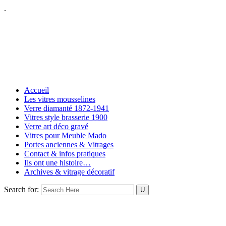
.
Accueil
Les vitres mousselines
Verre diamanté 1872-1941
Vitres style brasserie 1900
Verre art déco gravé
Vitres pour Meuble Mado
Portes anciennes & Vitrages
Contact & infos pratiques
Ils ont une histoire…
Archives & vitrage décoratif
Search for: