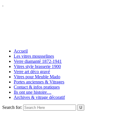
.
Accueil
Les vitres mousselines
Verre diamanté 1872-1941
Vitres style brasserie 1900
Verre art déco gravé
Vitres pour Meuble Mado
Portes anciennes & Vitrages
Contact & infos pratiques
Ils ont une histoire…
Archives & vitrage décoratif
Search for: