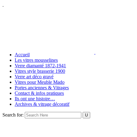
.
Accueil
Les vitres mousselines
Verre diamanté 1872-1941
Vitres style brasserie 1900
Verre art déco gravé
Vitres pour Meuble Mado
Portes anciennes & Vitrages
Contact & infos pratiques
Ils ont une histoire…
Archives & vitrage décoratif
Search for: