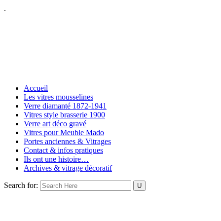
.
Accueil
Les vitres mousselines
Verre diamanté 1872-1941
Vitres style brasserie 1900
Verre art déco gravé
Vitres pour Meuble Mado
Portes anciennes & Vitrages
Contact & infos pratiques
Ils ont une histoire…
Archives & vitrage décoratif
Search for: