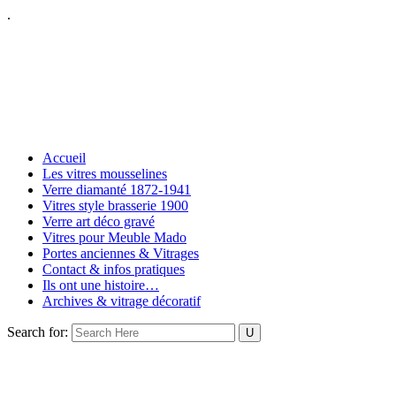
.
Accueil
Les vitres mousselines
Verre diamanté 1872-1941
Vitres style brasserie 1900
Verre art déco gravé
Vitres pour Meuble Mado
Portes anciennes & Vitrages
Contact & infos pratiques
Ils ont une histoire…
Archives & vitrage décoratif
Search for: