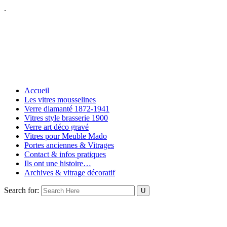
.
Accueil
Les vitres mousselines
Verre diamanté 1872-1941
Vitres style brasserie 1900
Verre art déco gravé
Vitres pour Meuble Mado
Portes anciennes & Vitrages
Contact & infos pratiques
Ils ont une histoire…
Archives & vitrage décoratif
Search for: