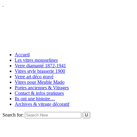
.
Accueil
Les vitres mousselines
Verre diamanté 1872-1941
Vitres style brasserie 1900
Verre art déco gravé
Vitres pour Meuble Mado
Portes anciennes & Vitrages
Contact & infos pratiques
Ils ont une histoire…
Archives & vitrage décoratif
Search for: