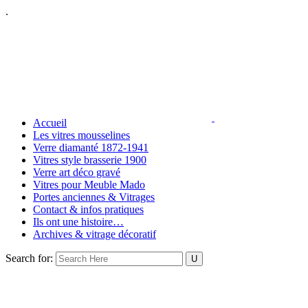
.
Accueil
Les vitres mousselines
Verre diamanté 1872-1941
Vitres style brasserie 1900
Verre art déco gravé
Vitres pour Meuble Mado
Portes anciennes & Vitrages
Contact & infos pratiques
Ils ont une histoire…
Archives & vitrage décoratif
Search for: