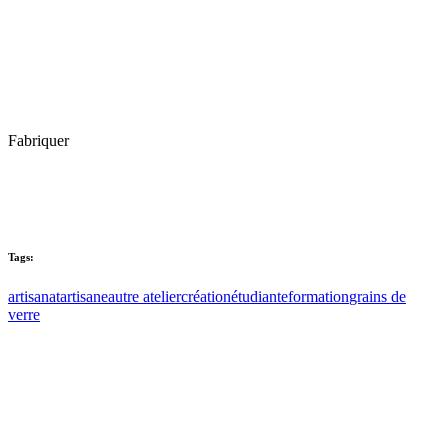
Fabriquer
Tags:
artisanat
artisane
autre atelier
création
étudiante
formation
grains de
verre