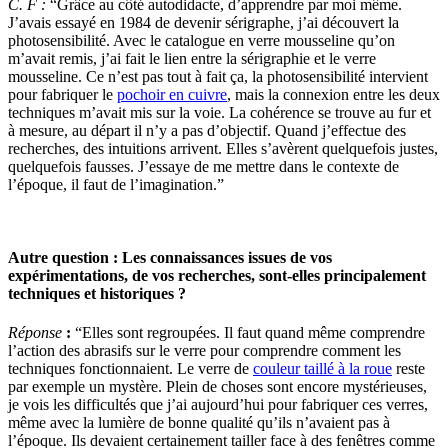
C. F :
“Grâce au côté autodidacte, d’apprendre par moi même.
J’avais essayé en 1984 de devenir sérigraphe, j’ai découvert la
photosensibilité. Avec le catalogue en verre mousseline qu’on
m’avait remis, j’ai fait le lien entre la sérigraphie et le verre
mousseline. Ce n’est pas tout à fait ça, la photosensibilité intervient
pour fabriquer le
pochoir en cuivre
, mais la connexion entre les deux
techniques m’avait mis sur la voie. La cohérence se trouve au fur et
à mesure, au départ il n’y a pas d’objectif. Quand j’effectue des
recherches, des intuitions arrivent. Elles s’avèrent quelquefois justes,
quelquefois fausses. J’essaye de me mettre dans le contexte de
l’époque, il faut de l’imagination.”
Autre question :
Les connaissances issues de vos
expérimentations, de vos recherches, sont-elles principalement
techniques et historiques ?
Réponse
:
“Elles sont regroupées. Il faut quand même comprendre
l’action des abrasifs sur le verre pour comprendre comment les
techniques fonctionnaient. Le verre de
couleur taillé à la roue
reste
par exemple un mystère. Plein de choses sont encore mystérieuses,
je vois les difficultés que j’ai aujourd’hui pour fabriquer ces verres,
même avec la lumière de bonne qualité qu’ils n’avaient pas à
l’époque. Ils devaient certainement tailler face à des fenêtres comme