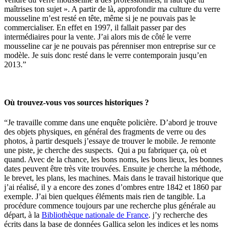
maîtrises ton sujet ». A partir de là, approfondir ma culture du verre
mousseline m’est resté en tête, même si je ne pouvais pas le
commercialiser. En effet en 1997, il fallait passer par des
intermédiaires pour la vente. J’ai alors mis de côté le verre
mousseline car je ne pouvais pas pérenniser mon entreprise sur ce
modèle. Je suis donc resté dans le verre contemporain jusqu’en
2013.”
Où trouvez-vous vos sources historiques ?
“Je travaille comme dans une enquête policière. D’abord je trouve
des objets physiques, en général des fragments de verre ou des
photos, à partir desquels j’essaye de trouver le mobile. Je remonte
une piste, je cherche des suspects. Qui a pu fabriquer ça, où et
quand. Avec de la chance, les bons noms, les bons lieux, les bonnes
dates peuvent être très vite trouvées. Ensuite je cherche la méthode,
le brevet, les plans, les machines. Mais dans le travail historique que
j’ai réalisé, il y a encore des zones d’ombres entre 1842 et 1860 par
exemple. J’ai bien quelques éléments mais rien de tangible. La
procédure commence toujours par une recherche plus générale au
départ, à la
Bibliothèque nationale de France
. j’y recherche des
écrits dans la base de données Gallica selon les indices et les noms