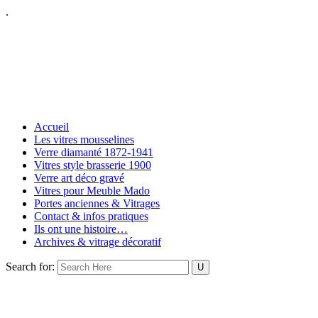
.
Accueil
Les vitres mousselines
Verre diamanté 1872-1941
Vitres style brasserie 1900
Verre art déco gravé
Vitres pour Meuble Mado
Portes anciennes & Vitrages
Contact & infos pratiques
Ils ont une histoire…
Archives & vitrage décoratif
Search for: