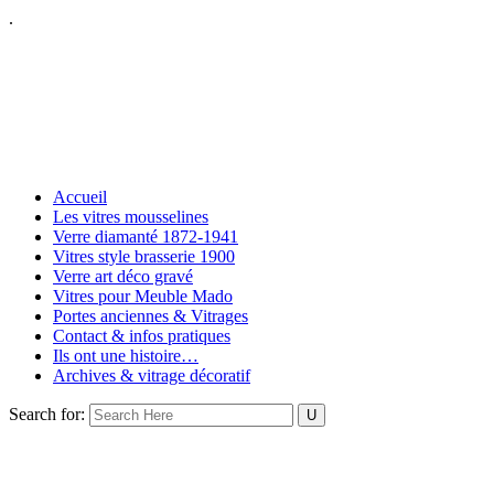
.
Accueil
Les vitres mousselines
Verre diamanté 1872-1941
Vitres style brasserie 1900
Verre art déco gravé
Vitres pour Meuble Mado
Portes anciennes & Vitrages
Contact & infos pratiques
Ils ont une histoire…
Archives & vitrage décoratif
Search for: