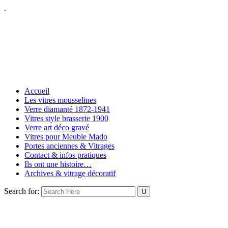
.
Accueil
Les vitres mousselines
Verre diamanté 1872-1941
Vitres style brasserie 1900
Verre art déco gravé
Vitres pour Meuble Mado
Portes anciennes & Vitrages
Contact & infos pratiques
Ils ont une histoire…
Archives & vitrage décoratif
Search for: