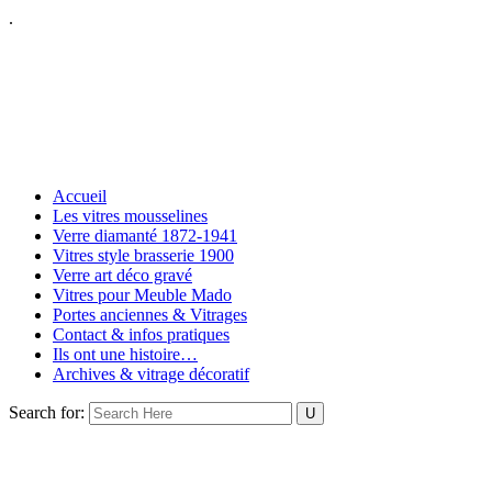
.
Accueil
Les vitres mousselines
Verre diamanté 1872-1941
Vitres style brasserie 1900
Verre art déco gravé
Vitres pour Meuble Mado
Portes anciennes & Vitrages
Contact & infos pratiques
Ils ont une histoire…
Archives & vitrage décoratif
Search for: