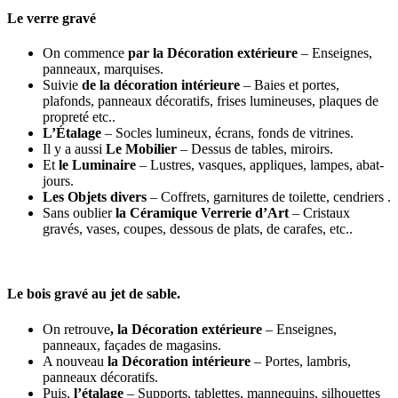
Le verre gravé
On commence
par la Décoration extérieure
– Enseignes,
panneaux, marquises.
Suivie
de la d
écoration intérieure
– Baies et portes,
plafonds, panneaux décoratifs, frises lumineuses, plaques de
propreté etc..
L’
Étalage
– Socles lumineux, écrans, fonds de vitrines.
Il y a aussi
Le Mobilier
– Dessus de tables, miroirs.
Et
le Luminaire
– Lustres, vasques, appliques, lampes, abat-
jours.
Les Objets divers
– Coffrets, garnitures de toilette, cendriers .
Sans oublier
la C
éramique Verrerie d’Art
– Cristaux
gravés, vases, coupes, dessous de plats, de carafes, etc..
Le bois gravé au jet de sable.
On retrouve
, la D
écoration extérieure
– Enseignes,
panneaux, façades de ma­gasins.
A nouveau
la D
écoration intérieure
– Portes, lambris,
panneaux décoratifs.
Puis,
l’étalage
– Supports, tablettes, mannequins, silhouettes