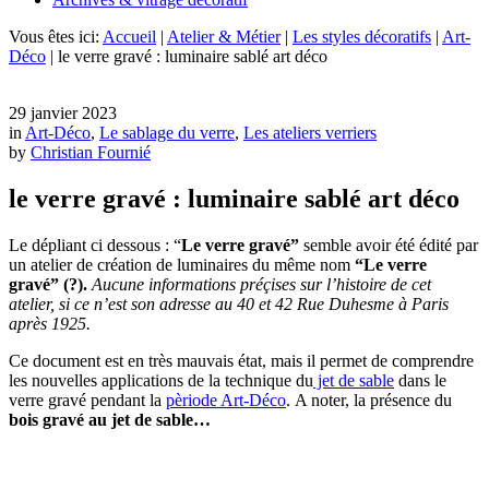
Vous êtes ici:
Accueil
|
Atelier & Métier
|
Les styles décoratifs
|
Art-
Déco
|
le verre gravé : luminaire sablé art déco
29 janvier 2023
in
Art-Déco
,
Le sablage du verre
,
Les ateliers verriers
by
Christian Fournié
le verre gravé : luminaire sablé art déco
Le dépliant ci dessous : “
Le verre gravé”
semble avoir été édité par
un atelier de création de luminaires du même nom
“Le verre
gravé” (?)
.
Aucune informations préçises sur l’histoire de cet
atelier, si ce n’est son adresse au 40 et 42 Rue Duhesme à Paris
après 1925.
Ce document est en très mauvais état, mais il permet de comprendre
les nouvelles applications de la technique du
jet de sable
dans le
verre gravé pendant la
pèriode Art-Déco
. A noter, la présence du
bois gravé au jet de sable…