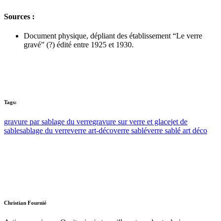
Sources :
Document physique, dépliant des établissement “Le verre
gravé” (?) édité entre 1925 et 1930.
Tags:
gravure par sablage du verre
gravure sur verre et glace
jet de
sable
sablage du verre
verre art-déco
verre sablé
verre sablé art déco
Christian Fournié