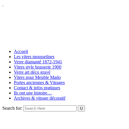
.
Accueil
Les vitres mousselines
Verre diamanté 1872-1941
Vitres style brasserie 1900
Verre art déco gravé
Vitres pour Meuble Mado
Portes anciennes & Vitrages
Contact & infos pratiques
Ils ont une histoire…
Archives & vitrage décoratif
Search for: