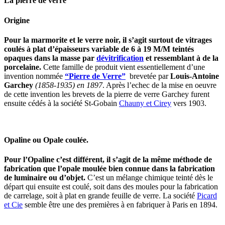
La pierre de verre
Origine
Pour la marmorite et le verre noir, il s’agit surtout de vitrages
coulés à plat d’épaisseurs variable de 6 à 19 M/M teintés
opaques dans la masse par
dévitrification
et ressemblant à de la
porcelaine.
Cette famille de produit vient essentiellement d’une
invention nommée
“Pierre de Verre”
brevetée par
Louis-Antoine
Garchey
(1858-1935) en 1897
. Après l’echec de la mise en oeuvre
de cette invention les brevets de la pierre de verre Garchey furent
ensuite cédés à la société St-Gobain
Chauny et Cirey
vers 1903.
Opaline ou Opale coulée.
Pour l’Opaline c’est différent, il s’agit de la même méthode de
fabrication que l’opale moulée bien connue dans la fabrication
de luminaire ou d’objet.
C’est un mélange chimique teinté dès le
départ qui ensuite est coulé, soit dans des moules pour la fabrication
de carrelage, soit à plat en grande feuille de verre. La société
Picard
et Cie
semble être une des premières à en fabriquer à Paris en 1894.