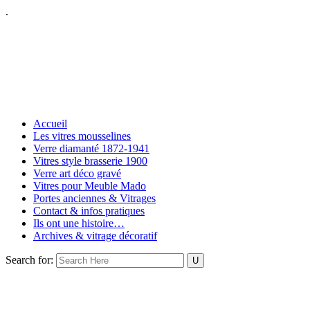
.
Accueil
Les vitres mousselines
Verre diamanté 1872-1941
Vitres style brasserie 1900
Verre art déco gravé
Vitres pour Meuble Mado
Portes anciennes & Vitrages
Contact & infos pratiques
Ils ont une histoire…
Archives & vitrage décoratif
Search for: