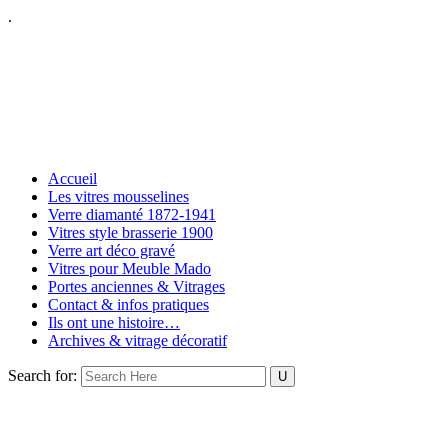
.
Accueil
Les vitres mousselines
Verre diamanté 1872-1941
Vitres style brasserie 1900
Verre art déco gravé
Vitres pour Meuble Mado
Portes anciennes & Vitrages
Contact & infos pratiques
Ils ont une histoire…
Archives & vitrage décoratif
Search for: