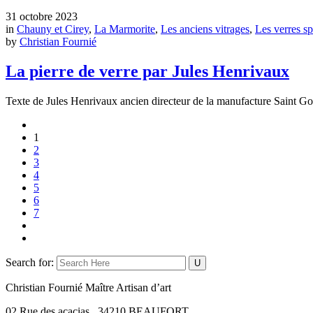
31 octobre 2023
in
Chauny et Cirey
,
La Marmorite
,
Les anciens vitrages
,
Les verres s
by
Christian Fournié
La pierre de verre par Jules Henrivaux
Texte de Jules Henrivaux ancien directeur de la manufacture Saint Gobain
1
2
3
4
5
6
7
Search for:
Christian Fournié Maître Artisan d’art
02 Rue des acacias 34210 BEAUFORT