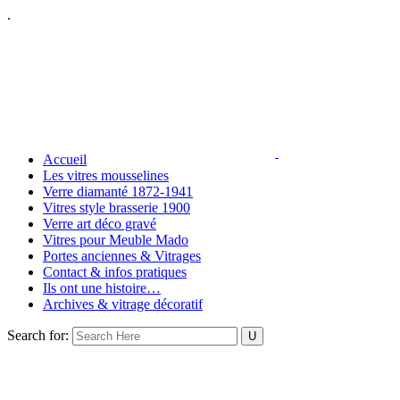
.
Accueil
Les vitres mousselines
Verre diamanté 1872-1941
Vitres style brasserie 1900
Verre art déco gravé
Vitres pour Meuble Mado
Portes anciennes & Vitrages
Contact & infos pratiques
Ils ont une histoire…
Archives & vitrage décoratif
Search for: