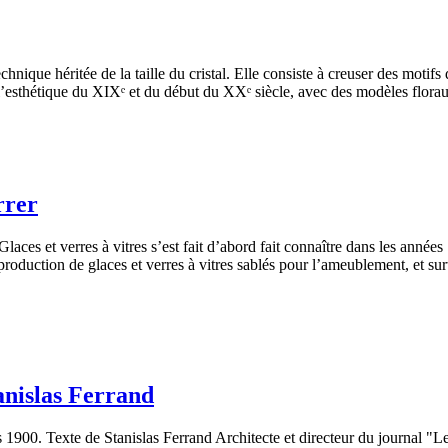
chnique héritée de la taille du cristal. Elle consiste à creuser des motif
l’esthétique du XIXᵉ et du début du XXᵉ siècle, avec des modèles florau
rrer
es et verres à vitres s’est fait d’abord fait connaître dans les années 
production de glaces et verres à vitres sablés pour l’ameublement, et sur
tanislas Ferrand
s 1900. Texte de Stanislas Ferrand Architecte et directeur du journal "Le