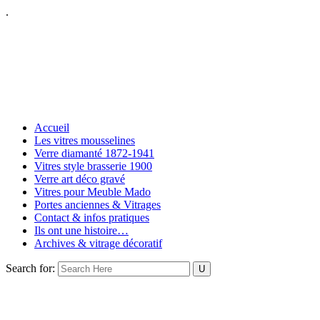
.
Accueil
Les vitres mousselines
Verre diamanté 1872-1941
Vitres style brasserie 1900
Verre art déco gravé
Vitres pour Meuble Mado
Portes anciennes & Vitrages
Contact & infos pratiques
Ils ont une histoire…
Archives & vitrage décoratif
Search for: