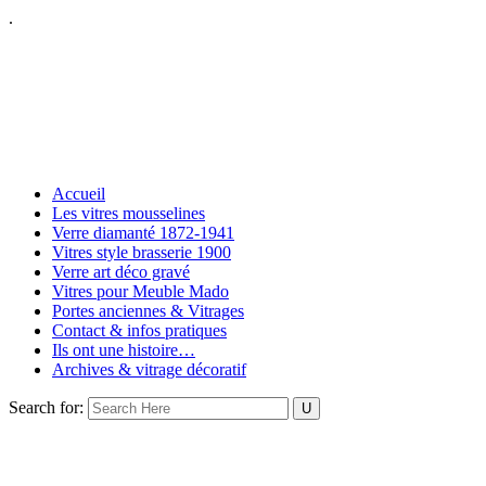
.
Accueil
Les vitres mousselines
Verre diamanté 1872-1941
Vitres style brasserie 1900
Verre art déco gravé
Vitres pour Meuble Mado
Portes anciennes & Vitrages
Contact & infos pratiques
Ils ont une histoire…
Archives & vitrage décoratif
Search for: