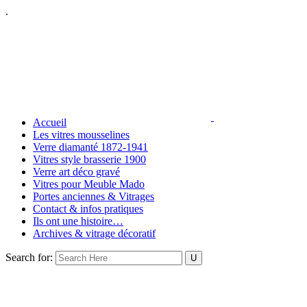
.
Accueil
Les vitres mousselines
Verre diamanté 1872-1941
Vitres style brasserie 1900
Verre art déco gravé
Vitres pour Meuble Mado
Portes anciennes & Vitrages
Contact & infos pratiques
Ils ont une histoire…
Archives & vitrage décoratif
Search for: