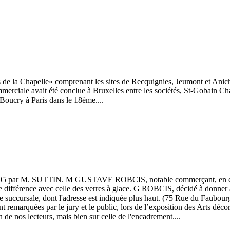
e la Chapelle» comprenant les sites de Recquignies, Jeumont et Aniche. 
rciale avait été conclue à Bruxelles entre les sociétés, St-Gobain Chau
 Boucry à Paris dans le 18ème....
05 par M. SUTTIN. M GUSTAVE ROBCIS, notable commerçant, en est le p
u de différence avec celle des verres à glace. G ROBCIS, décidé à donner à
nte succursale, dont l'adresse est indiquée plus haut. (75 Rue du Faubo
 remarquées par le jury et le public, lors de l’exposition des Arts décor
n de nos lecteurs, mais bien sur celle de l'encadrement....