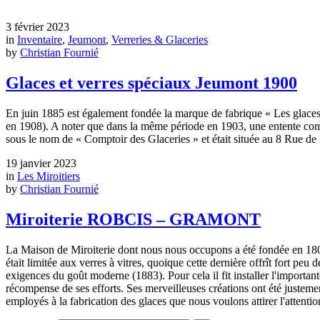
3 février 2023
in
Inventaire
,
Jeumont
,
Verreries & Glaceries
by
Christian Fournié
Glaces et verres spéciaux Jeumont 1900
En juin 1885 est également fondée la marque de fabrique « Les glaces d
en 1908). A noter que dans la même période en 1903, une entente comme
sous le nom de « Comptoir des Glaceries » et était située au 8 Rue de
19 janvier 2023
in
Les Miroitiers
by
Christian Fournié
Miroiterie ROBCIS – GRAMONT
La Maison de Miroiterie dont nous nous occupons a été fondée en 18
était limitée aux verres à vitres, quoique cette dernière offrît fort pe
exigences du goût moderne (1883). Pour cela il fit installer l'importa
récompense de ses efforts. Ses merveilleuses créations ont été justement
employés à la fabrication des glaces que nous voulons attirer l'attentio