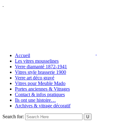
.
Accueil
Les vitres mousselines
Verre diamanté 1872-1941
Vitres style brasserie 1900
Verre art déco gravé
Vitres pour Meuble Mado
Portes anciennes & Vitrages
Contact & infos pratiques
Ils ont une histoire…
Archives & vitrage décoratif
Search for: