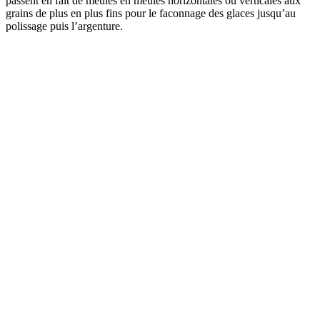
passent en fait de meules en meules horizontales ou verticales aux
grains de plus en plus fins pour le faconnage des glaces jusqu’au
polissage puis l’argenture.