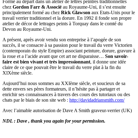
Formé au départ dans un atelier de lettres peintres traditionnelles
chez
Gordon Farr & Associé
au Royaume-Uni, il s’est ensuite
principalement formé au chez
Rick Glawson
aux Etats-Unis pour le
travail verrier traditionnel et la dorure. En 1992 il fonde son propre
atelier de décor de lettrages peints à Torquay dans le comté du
Devon au Royaume-Uni.
A présent, après avoir vendu son entreprise à l’apogée de son
succès, il se consacre à sa passion pour le travail du verre Victorien
(contemporain du style Empire) associant peinture, dorure, gravure à
la roue et a l’acide avant que cet art ne disparaisse…
Son savoir-
faire est bien vivant et très impressionnant
, il donne une idée
claire de ce que pouvait être le travail du verre plat à la fin du
XIXème siècle.
Aujourd’hui nous sommes au XXIème siècle, et soucieux de sa
dette envers ses pères formateurs, il n’hésite pas à partager et
enrichir ses connaissances à travers des cours des tutoriaux ou des
chats par le biais de son site web :
http://davidadriansmith.com/
Avec l’aimable autorisation de Dave A Smith graveur-verrier (UK)
NDL : Dave , thank you again for your permission.