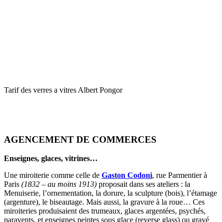
Tarif des verres a vitres Albert Pongor
AGENCEMENT DE COMMERCES
Enseignes, glaces, vitrines…
Une miroiterie comme celle de
Gaston Codoni
, rue Parmentier à
Paris
(1832 – au moins 1913)
proposait dans ses ateliers : la
Menuiserie, l’ornementation, la dorure, la sculpture (bois), l’étamage
(argenture), le biseautage. Mais aussi, la gravure à la roue… Ces
miroiteries produisaient des trumeaux, glaces argentées, psychés,
paravents, et enseignes peintes sous glace (reverse glass) ou gravé