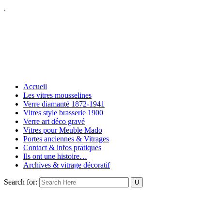
.
Accueil
Les vitres mousselines
Verre diamanté 1872-1941
Vitres style brasserie 1900
Verre art déco gravé
Vitres pour Meuble Mado
Portes anciennes & Vitrages
Contact & infos pratiques
Ils ont une histoire…
Archives & vitrage décoratif
Search for: