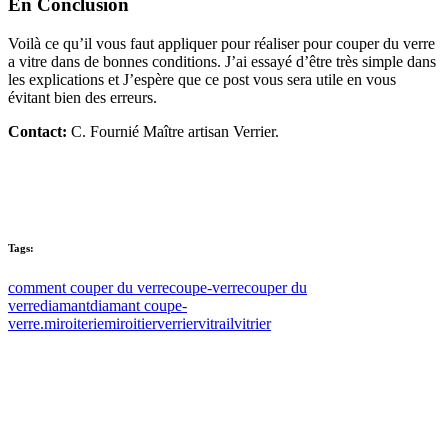
En Conclusion
Voilà ce qu’il vous faut appliquer pour réaliser pour couper du verre
a vitre dans de bonnes conditions. J’ai essayé d’être très simple dans
les explications et J’espère que ce post vous sera utile en vous
évitant bien des erreurs.
Contact:
C. Fournié Maître artisan Verrier.
Tags:
comment couper du verre
coupe-verre
couper du
verre
diamant
diamant coupe-
verre.
miroiterie
miroitier
verrier
vitrail
vitrier