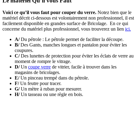
Le matériel Qu’il vous Faut
Voici ce qu’il vous faut pour couper du verre.
Notez bien que le
matériel décrit ci-
dessous est volon
tairement non professionnel, il
est
facilement disponible en grandes surface de Bricolage. En ce qui
concerne du matériel plus professionnel, vous trouverez un lien
ici.
A/
Du pétrole : Le pétrole permet de faciliter la découpe.
B/
Des Gants, manches longues et pantalon pour éviter les
coupures.
C/
Des lunettes de protection pour éviter les éclats de verre au
moment de rompre le vitrage.
D/
Un
coupe verre
de vitrier, facile à trouver dans les
magasins de bricolages.
E/
Un pinceau trempé dans du pétrole.
F/
Un feutre pour tracer.
G/
Un mètre à ruban pour mesurer.
H/
Un tasseau ou une règle en bois.