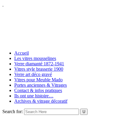
.
Accueil
Les vitres mousselines
Verre diamanté 1872-1941
Vitres style brasserie 1900
Verre art déco gravé
Vitres pour Meuble Mado
Portes anciennes & Vitrages
Contact & infos pratiques
Ils ont une histoire…
Archives & vitrage décoratif
Search for: