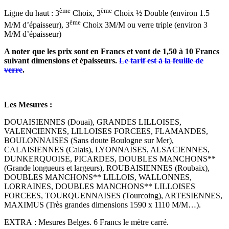
ème
ème
Ligne du haut : 3
Choix, 3
Choix ½ Double (environ 1.5
ème
M/M d’épaisseur), 3
Choix 3M/M ou verre triple (environ 3
M/M d’épaisseur)
A noter que les prix sont en Francs et vont de 1,50 à 10 Francs
suivant dimensions et épaisseurs.
Le tarif est à la feuille de
verre
.
Les Mesures :
DOUAISIENNES (Douai), GRANDES LILLOISES,
VALENCIENNES, LILLOISES FORCEES, FLAMANDES,
BOULONNAISES (Sans doute Boulogne sur Mer),
CALAISIENNES (Calais), LYONNAISES, ALSACIENNES,
DUNKERQUOISE, PICARDES, DOUBLES MANCHONS**
(Grande longueurs et largeurs), ROUBAISIENNES (Roubaix),
DOUBLES MANCHONS** LILLOIS, WALLONNES,
LORRAINES, DOUBLES MANCHONS** LILLOISES
FORCEES, TOURQUENNAISES (Tourcoing), ARTESIENNES,
MAXIMUS (Très grandes dimensions 1590 x 1110 M/M…).
EXTRA : Mesures Belges. 6 Francs le mètre carré.