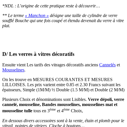
*NDL : L’origine de cette pratique reste à découvrir…
** Le terme
« Manchon »
désigne une taille de cylindre de verre
soufflé Bouche qui une fois coupé et étendu devenait du verre à vitre
plat.
D/
Les verres à vitres décoratifs
Ensuite vient Les tarifs des vitrages décoratifs anciens
Cannelés
et
Mousselines
.
On les trouve en MESURES COURANTES ET MESURES
LILLOISES. Les prix varient entre 0.85 et 2.30 Francs suivant les
épaisseurs, Simple (1M/M) ½ Double (1.5 M/M) et Double (2 M/M)
Plusieurs Choix et dénominations sont Lisibles.
Verre dépoli, verre
cannelé, mousseline, Bandes mousselines, mousselines mat et
ème
ème
mousseline tulle
tous en 3
et 4
Choix,
En dessous divers accessoires sont à la vente, étain et plomb pour le
vitrail, pointes de vitriers, Cloche à boutons…