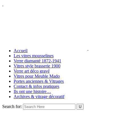
.
Accueil
Les vitres mousselines
Verre diamanté 1872-1941
Vitres style brasserie 1900
Verre art déco gravé
Vitres pour Meuble Mado
Portes anciennes & Vitrages
Contact & infos pratiques
Ils ont une histoire…
Archives & vitrage décoratif
Search for: