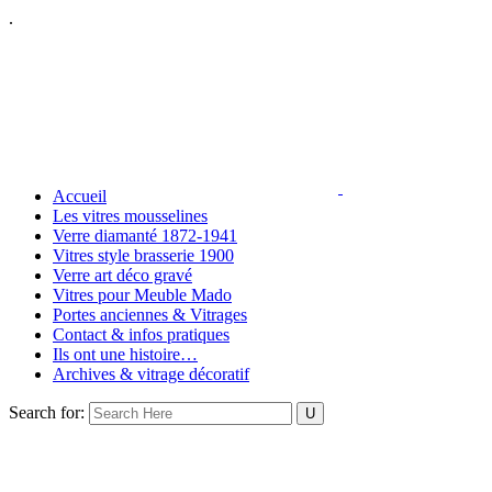
.
Accueil
Les vitres mousselines
Verre diamanté 1872-1941
Vitres style brasserie 1900
Verre art déco gravé
Vitres pour Meuble Mado
Portes anciennes & Vitrages
Contact & infos pratiques
Ils ont une histoire…
Archives & vitrage décoratif
Search for: