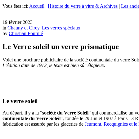
Vous êtes ici:
Accueil
|
Histoire du verre à vitre & Archives
|
Les ancie
19 février 2023
in
Chauny et Cirey
,
Les verres spéciaux
by
Christian Fournié
Le Verre soleil un verre prismatique
Voici une brochure publicitaire de la société continentale du verre Sole
L’édition date de 1912, le texte est bien sûr élogieux.
Le verre soleil
Au départ, il y a la “
société du Verre Soleil
” qui commercialise un ver
continentale du Verre Soleil
“, fondée le 29 Juillet 1907 à Paris 13 
fabrication est assurée par les glaceries de
Jeumont, Recquignies et le