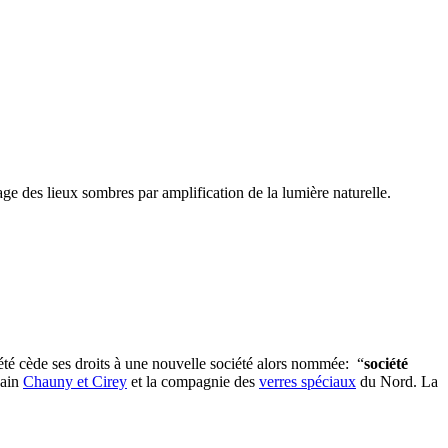
rage des lieux sombres par amplification de la lumière naturelle.
iété cède ses droits à une nouvelle société alors nommée: “
société
bain
Chauny et Cirey
et la compagnie des
verres spéciaux
du Nord. La