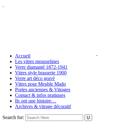
.
Accueil
Les vitres mousselines
Verre diamanté 1872-1941
Vitres style brasserie 1900
Verre art déco gravé
Vitres pour Meuble Mado
Portes anciennes & Vitrages
Contact & infos pratiques
Ils ont une histoire…
Archives & vitrage décoratif
Search for: