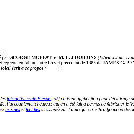
é par
GEORGE MOFFAT
et
M. E. J DOBBINS
(Edward John Dobb
vet reprend en fait un autre brevet précédent de 1885 de
JAMES G. P
soleil écrit a ce propos :
 les
lois optiques de Fresnel
, déjà mis en application pour l’éclairage d
effet l’accouplement heureux qui en a été fait a permis de fabriquer le 
les
prismes
et
lentilles
accouplés sur l’autre face. Cette adjonction des le